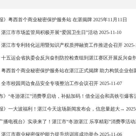
》粤西首个商业秘密保护服务站 在湛揭牌 2025年11月11日
湛江市市场监管局积极开展“爱国卫生日”活动 2025-11-10
湛江市专利转化运用暨知识产权质押融资工作推进会召开 2025-11
》十五运会省执委会反兴奋剂防控检查组到湛江赛区开展反兴奋剂赛前筹
粤西首个商业秘密保护服务站在湛江正式揭牌 助力构筑企业创新发展安
全市校园周边食品安全专项整治工作会议召开 2025-11-07
布》“冬游湛江”消费季启动，补贴加码！借全运会和高铁引爆客流 2
报》一大波福利！湛江今天这场新闻发布会，信息量超大→ 2025年
广播电视台》实录来了！湛江市“冬游湛江 乐享精彩”消费季活动新闻
湛江市商业秘密保护能力提升培训班成功举办 2025-11-06