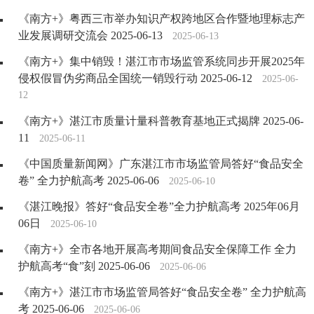
《南方+》粤西三市举办知识产权跨地区合作暨地理标志产
业发展调研交流会 2025-06-13
2025-06-13
《南方+》集中销毁！湛江市市场监管系统同步开展2025年
侵权假冒伪劣商品全国统一销毁行动 2025-06-12
2025-06-
12
《南方+》湛江市质量计量科普教育基地正式揭牌 2025-06-
11
2025-06-11
《中国质量新闻网》广东湛江市市场监管局答好“食品安全
卷” 全力护航高考 2025-06-06
2025-06-10
《湛江晚报》答好“食品安全卷”全力护航高考 2025年06月
06日
2025-06-10
《南方+》全市各地开展高考期间食品安全保障工作 全力
护航高考“食”刻 2025-06-06
2025-06-06
《南方+》湛江市市场监管局答好“食品安全卷” 全力护航高
考 2025-06-06
2025-06-06