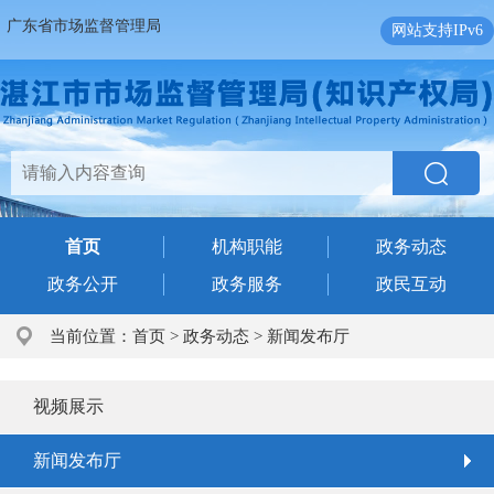
广东省市场监督管理局
网站支持IPv6
首页
机构职能
政务动态
政务公开
政务服务
政民互动
当前位置：
首页
>
政务动态
>
新闻发布厅
视频展示
新闻发布厅