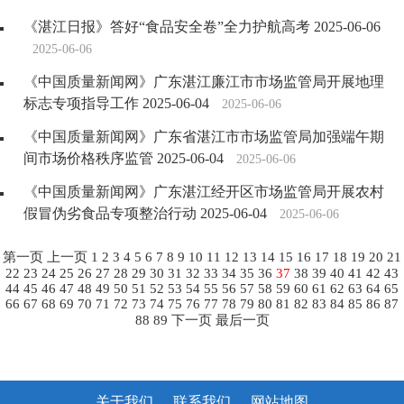
《湛江日报》答好“食品安全卷”全力护航高考 2025-06-06
2025-06-06
《中国质量新闻网》广东湛江廉江市市场监管局开展地理
标志专项指导工作 2025-06-04
2025-06-06
《中国质量新闻网》广东省湛江市市场监管局加强端午期
间市场价格秩序监管 2025-06-04
2025-06-06
《中国质量新闻网》广东湛江经开区市场监管局开展农村
假冒伪劣食品专项整治行动 2025-06-04
2025-06-06
第一页
上一页
1
2
3
4
5
6
7
8
9
10
11
12
13
14
15
16
17
18
19
20
21
22
23
24
25
26
27
28
29
30
31
32
33
34
35
36
37
38
39
40
41
42
43
44
45
46
47
48
49
50
51
52
53
54
55
56
57
58
59
60
61
62
63
64
65
66
67
68
69
70
71
72
73
74
75
76
77
78
79
80
81
82
83
84
85
86
87
88
89
下一页
最后一页
关于我们
联系我们
网站地图