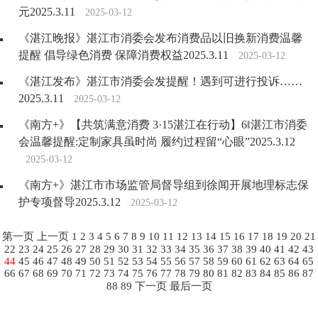
元2025.3.11
2025-03-12
《湛江晚报》湛江市消委会发布消费品以旧换新消费温馨
提醒 倡导绿色消费 保障消费权益2025.3.11
2025-03-12
《湛江发布》湛江市消委会发提醒！遇到可进行投诉……
2025.3.11
2025-03-12
《南方+》【共筑满意消费 3·15湛江在行动】6‖湛江市消委
会温馨提醒:定制家具虽时尚 履约过程留“心眼”2025.3.12
2025-03-12
《南方+》湛江市市场监管局督导组到徐闻开展地理标志保
护专项督导2025.3.12
2025-03-12
第一页
上一页
1
2
3
4
5
6
7
8
9
10
11
12
13
14
15
16
17
18
19
20
21
22
23
24
25
26
27
28
29
30
31
32
33
34
35
36
37
38
39
40
41
42
43
44
45
46
47
48
49
50
51
52
53
54
55
56
57
58
59
60
61
62
63
64
65
66
67
68
69
70
71
72
73
74
75
76
77
78
79
80
81
82
83
84
85
86
87
88
89
下一页
最后一页