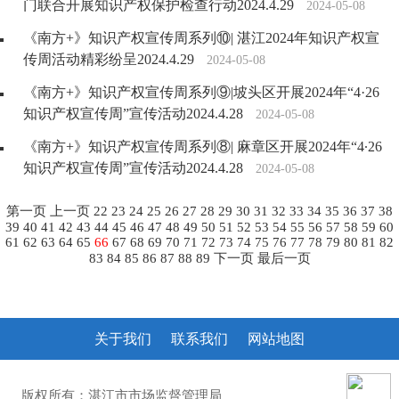
门联合开展知识产权保护检查行动2024.4.29
2024-05-08
《南方+》知识产权宣传周系列⑩| 湛江2024年知识产权宣
传周活动精彩纷呈2024.4.29
2024-05-08
《南方+》知识产权宣传周系列⑨|坡头区开展2024年“4·26
知识产权宣传周”宣传活动2024.4.28
2024-05-08
《南方+》知识产权宣传周系列⑧| 麻章区开展2024年“4∙26
知识产权宣传周”宣传活动2024.4.28
2024-05-08
第一页
上一页
22
23
24
25
26
27
28
29
30
31
32
33
34
35
36
37
38
39
40
41
42
43
44
45
46
47
48
49
50
51
52
53
54
55
56
57
58
59
60
61
62
63
64
65
66
67
68
69
70
71
72
73
74
75
76
77
78
79
80
81
82
83
84
85
86
87
88
89
下一页
最后一页
关于我们
联系我们
网站地图
版权所有：湛江市市场监督管理局
粤ICP备10207372号