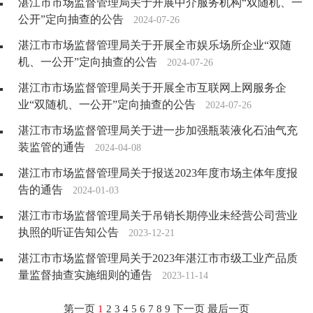
湛江市市场监督管理局关于开展中介服务机构“双随机、一
公开”定向抽查的公告
2024-07-26
湛江市市场监督管理局关于开展全市娱乐场所企业“双随
机、一公开”定向抽查的公告
2024-07-26
湛江市市场监督管理局关于开展全市互联网上网服务企
业“双随机、一公开”定向抽查的公告
2024-07-26
湛江市市场监督管理局关于进一步加强瓶装液化石油气充
装监管的通告
2024-04-08
湛江市市场监督管理局关于报送2023年度市场主体年度报
告的通告
2024-01-03
湛江市市场监督管理局关于吊销长期停业未经营公司营业
执照的听证告知公告
2023-12-21
湛江市市场监督管理局关于2023年湛江市市级工业产品质
量监督抽查实施细则的通告
2023-11-14
第一页
1
2
3
4
5
6
7
8
9
下一页
最后一页