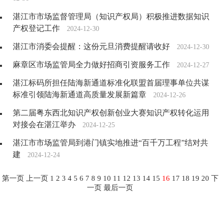
湛江市市场监督管理局（知识产权局）积极推进数据知识
产权登记工作
2024-12-30
湛江市消委会提醒：这份元旦消费提醒请收好
2024-12-30
麻章区市场监管局全力做好招商引资服务工作
2024-12-27
湛江标码所担任陆海新通道标准化联盟首届理事单位共谋
标准引领陆海新通道高质量发展新篇章
2024-12-26
第二届粤东西北知识产权创新创业大赛知识产权转化运用
对接会在湛江举办
2024-12-25
湛江市市场监管局到港门镇实地推进“百千万工程”结对共
建
2024-12-24
第一页
上一页
1
2
3
4
5
6
7
8
9
10
11
12
13
14
15
16
17
18
19
20
下
一页
最后一页