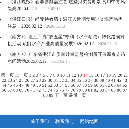
《湛江晚报》春季尝鲜需注意 这些贝类含毒素 食用中毒风
险高2026.02.12
2026-02-13
《湛江日报》尚无特效药！湛江人近期食用这类海产品需
注意→2026.02.12
2026-02-13
《南方+》湛江举办“双五星”专利（水产领域）转化路演对
接活动 赋能水产产业高质量发展2026.02.12
2026-02-13
《南方+》广东省湛江市质量计量监督检测所开展新春走访
慰问活动2026.02.12
2026-02-13
第一页
上一页
1
2
3
4
5
6
7
8
9
10
11
12
13
14
15
16
17
18
19
20
21
22
23
24
25
26
27
28
29
30
31
32
33
34
35
36
37
38
39
40
41
42
43
44
45
46
47
48
49
50
51
52
53
54
55
56
57
58
59
60
61
62
63
64
65
66
67
68
69
70
71
72
73
74
75
76
77
78
79
80
81
82
83
84
85
86
87
88
89
下一页
最后一页
关于我们
联系我们
网站地图