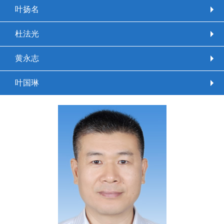
叶扬名
杜法光
黄永志
叶国琳