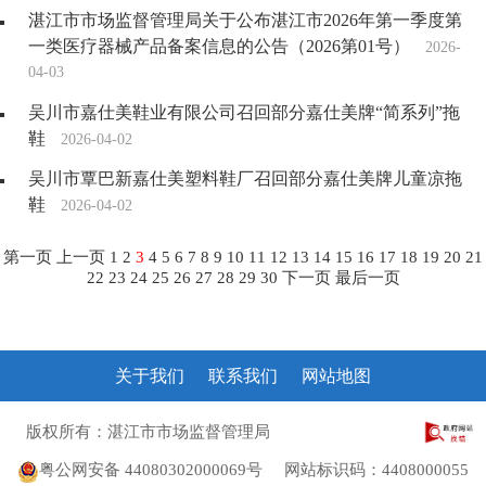
湛江市市场监督管理局关于公布湛江市2026年第一季度第
一类医疗器械产品备案信息的公告（2026第01号）
2026-
04-03
吴川市嘉仕美鞋业有限公司召回部分嘉仕美牌“简系列”拖
鞋
2026-04-02
吴川市覃巴新嘉仕美塑料鞋厂召回部分嘉仕美牌儿童凉拖
鞋
2026-04-02
第一页
上一页
1
2
3
4
5
6
7
8
9
10
11
12
13
14
15
16
17
18
19
20
21
22
23
24
25
26
27
28
29
30
下一页
最后一页
关于我们
联系我们
网站地图
版权所有：湛江市市场监督管理局
粤ICP备10207372号
粤公网安备 44080302000069号
网站标识码：4408000055