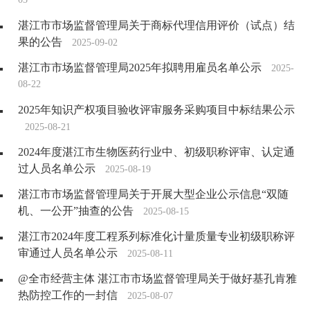
03
湛江市市场监督管理局关于商标代理信用评价（试点）结
果的公告
2025-09-02
湛江市市场监督管理局2025年拟聘用雇员名单公示
2025-
08-22
2025年知识产权项目验收评审服务采购项目中标结果公示
2025-08-21
2024年度湛江市生物医药行业中、初级职称评审、认定通
过人员名单公示
2025-08-19
湛江市市场监督管理局关于开展大型企业公示信息“双随
机、一公开”抽查的公告
2025-08-15
湛江市2024年度工程系列标准化计量质量专业初级职称评
审通过人员名单公示
2025-08-11
@全市经营主体 湛江市市场监督管理局关于做好基孔肯雅
热防控工作的一封信
2025-08-07