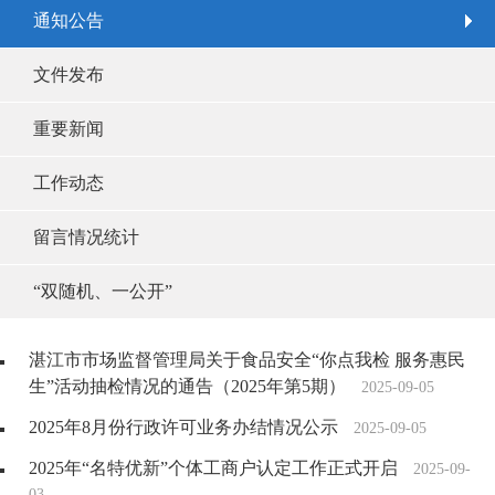
通知公告
文件发布
重要新闻
工作动态
留言情况统计
“双随机、一公开”
湛江市市场监督管理局关于食品安全“你点我检 服务惠民
生”活动抽检情况的通告（2025年第5期）
2025-09-05
2025年8月份行政许可业务办结情况公示
2025-09-05
2025年“名特优新”个体工商户认定工作正式开启
2025-09-